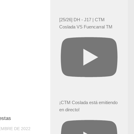
[25/26] DH - J17 | CTM
Coslada VS Fuencarral TM
¡CTM Coslada está emitiendo
en directo!
0
estas
IEMBRE DE 2022