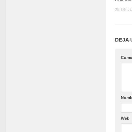
28 DE J
DEJA 
Come
Nomb
Web