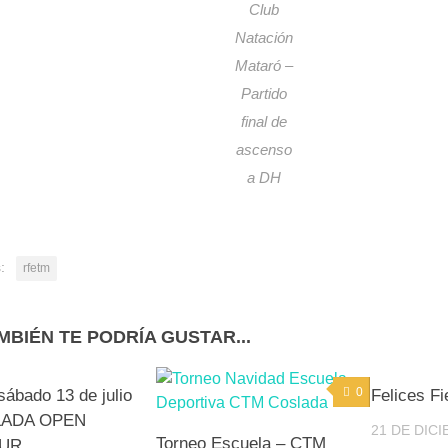
Club
Natación
Mataró –
Partido
final de
ascenso
a DH
:
rfetm
MBIÉN TE PODRÍA GUSTAR...
0
0
sábado 13 de julio
Felices Fi
LADA OPEN
21 DE DIC
Torneo Escuela – CTM
UR