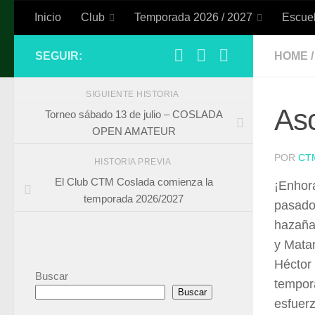
Inicio
Club
Temporada 2026 / 2027
Escuel
Saltar al contenido
SEGUIR:
HOME
/
SIGUIENTE HISTORIA
Asc
Torneo sábado 13 de julio – COSLADA
OPEN AMATEUR
POR
CT
HISTORIA PREVIA
El Club CTM Coslada comienza la
¡Enhor
temporada 2026/2027
pasado
hazaña
y Mata
Héctor
Buscar
tempora
Buscar
esfuerz