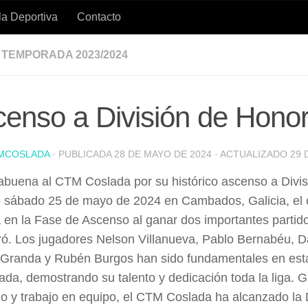
a Deportiva
Contacto
TEMPORADA 2023/2024
enso a División de Hono
MCOSLADA
· PUBLICADA
28 DE MAYO DE 2024
· ACTUALIZADO
29 
abuena al CTM Coslada por su histórico ascenso a Divis
 sábado 25 de mayo de 2024 en Cambados, Galicia, el c
 en la Fase de Ascenso al ganar dos importantes parti
ró. Los jugadores Nelson Villanueva, Pablo Bernabéu, 
 Granda y Rubén Burgos han sido fundamentales en est
da, demostrando su talento y dedicación toda la liga. G
o y trabajo en equipo, el CTM Coslada ha alcanzado la 