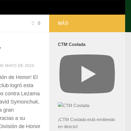
0
MÁS
CTM Coslada
r
DE MAYO DE 2024
ión de Honor! El
lub logró esta
dos contra Lezama
David Symonchuk,
a gran
racias a su
¡CTM Coslada está emitiendo
División de Honor
en directo!