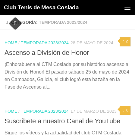
Club Tenis de Mesa Coslada
Saltar al contenido
CATEGORÍA:
TEMPORADA 2023/2024
0
HOME
/
TEMPORADA 2023/2024
28 DE MAYO DE 2024
Ascenso a División de Honor
¡Enhorabuena al CTM Coslada por su histórico ascenso a
División de Honor! El pasado sábado 25 de mayo de 2024
en Cambados, Galicia, el club logró esta hazaña en la
Fase de Ascenso al...
0
HOME
/
TEMPORADA 2023/2024
17 DE MARZO DE 2023
Suscríbete a nuestro Canal de YouTube
Sigue los vídeos y la actualidad del club CTM Coslada