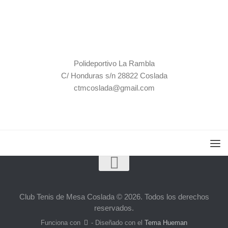
Contacto
Polideportivo La Rambla
C/ Honduras s/n 28822 Coslada
ctmcoslada@gmail.com
Club Tenis de Mesa Coslada © 2026. Todos los derechos
reservados.
Funciona con
- Diseñado con el
Tema Hueman