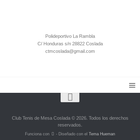
Contacto
Polideportivo La Rambla
C/ Honduras s/n 28822 Coslada
ctmcoslada@gmail.com
Club Tenis de Mesa Coslada © 2026. Todos los derechos
reservados.
Funciona con
- Diseñado con el
Tema Hueman